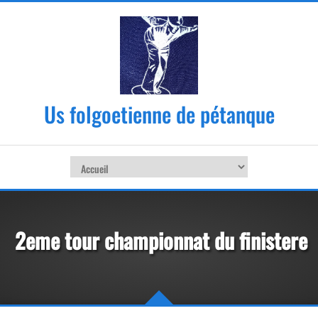
Us folgoetienne de pétanque
2eme tour championnat du finistere