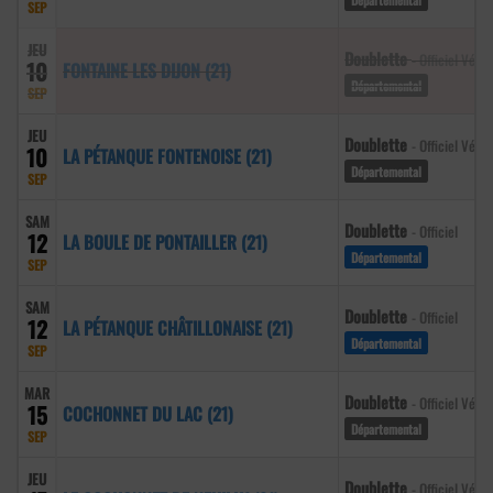
SEP
JEU
Doublette
- Officiel Vété
10
FONTAINE LES DIJON (21)
Départemental
SEP
JEU
Doublette
- Officiel Vété
10
LA PÉTANQUE FONTENOISE (21)
Départemental
SEP
SAM
Doublette
- Officiel
12
LA BOULE DE PONTAILLER (21)
Départemental
SEP
SAM
Doublette
- Officiel
12
LA PÉTANQUE CHÂTILLONAISE (21)
Départemental
SEP
MAR
Doublette
- Officiel Vété
15
COCHONNET DU LAC (21)
Départemental
SEP
JEU
Doublette
- Officiel Vété