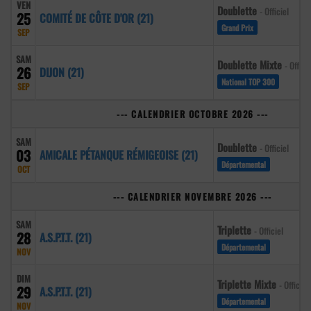
VEN
Doublette
- Officiel
25
COMITÉ DE CÔTE D'OR (21)
Grand Prix
SEP
SAM
Doublette Mixte
- Officie
26
DIJON (21)
National TOP 300
SEP
--- CALENDRIER OCTOBRE 2026 ---
SAM
Doublette
- Officiel
03
AMICALE PÉTANQUE RÉMIGEOISE (21)
Départemental
OCT
--- CALENDRIER NOVEMBRE 2026 ---
SAM
Triplette
- Officiel
28
A.S.P.T.T. (21)
Départemental
NOV
DIM
Triplette Mixte
- Officiel
29
A.S.P.T.T. (21)
Départemental
NOV