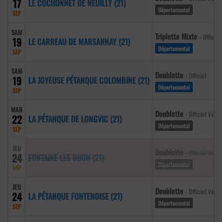
17
LE COCHONNET DE NEUILLY (21)
Départemental
SEP
SAM
Triplette Mixte
- Officiel
19
LE CARREAU DE MARSANNAY (21)
Départemental
SEP
SAM
Doublette
- Officiel
19
LA JOYEUSE PÉTANQUE COLOMBINE (21)
Départemental
SEP
MAR
Doublette
- Officiel Vété
22
LA PÉTANQUE DE LONGVIC (21)
Départemental
SEP
JEU
Doublette
- Officiel Vété
24
FONTAINE LES DIJON (21)
Départemental
SEP
JEU
Doublette
- Officiel Vété
24
LA PÉTANQUE FONTENOISE (21)
Départemental
SEP