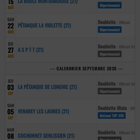
15
LA BOULE MONTBARDOISE (21)
Départemental
AOÛ
SAM
Doublette
- Officiel
22
PÉTANQUE LA VIOLETTE (21)
Départemental
AOÛ
JEU
Doublette
- Officiel Vété
27
A S P T T (21)
Départemental
AOÛ
--- CALENDRIER SEPTEMBRE 2026 ---
JEU
Doublette
- Officiel Vété
03
LA PÉTANQUE DE LONGVIC (21)
Départemental
SEP
SAM
Doublette Mixte
- Officie
05
VENAREY LES LAUMES (21)
National TOP 300
SEP
MAR
Doublette
- Officiel Vété
08
COCHONNET GENLISSIEN (21)
Départemental