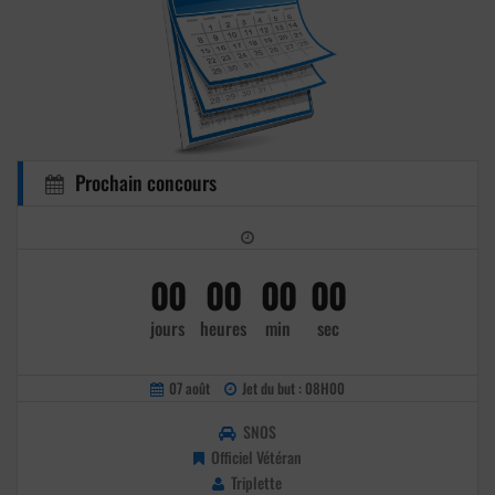
Prochain concours
00
00
00
00
jours
heures
min
sec
07 août
Jet du but : 08H00
SNOS
Officiel Vétéran
Triplette