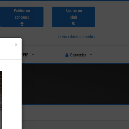
Publier un
Ajouter un
concours
club
Je veux devenir membre
×
Licenciés FFPJP
Connexion