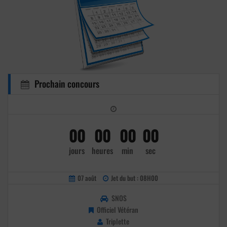
Prochain concours
00
00
00
00
jours
heures
min
sec
07 août
Jet du but : 08H00
SNOS
Officiel Vétéran
Triplette