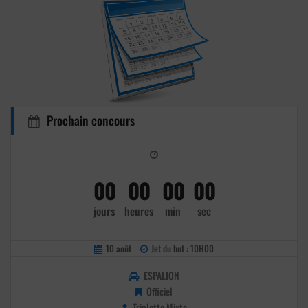
Prochain concours
00
00
00
00
jours
heures
min
sec
10 août
Jet du but : 10H00
ESPALION
Officiel
Triplette Mixte