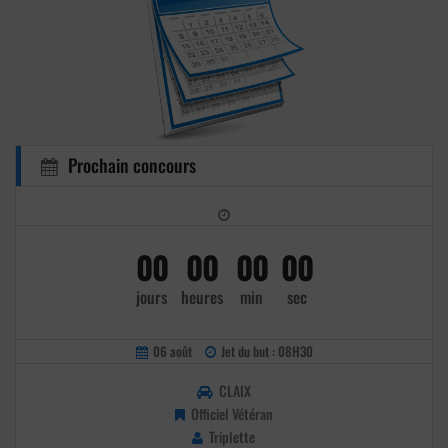
Prochain concours
00
00
00
00
jours
heures
min
sec
06 août
Jet du but : 08H30
CLAIX
Officiel Vétéran
Triplette