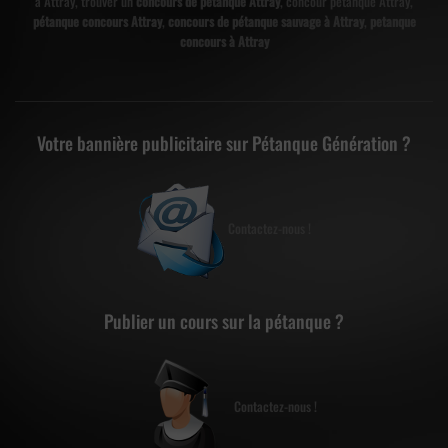
à Attray, trouver un
concours de pétanque Attray
, concour petanque Attray,
pétanque concours Attray
,
concours de pétanque sauvage à Attray
,
petanque
concours à Attray
Votre bannière publicitaire sur Pétanque Génération ?
Contactez-nous !
Publier un cours sur la pétanque ?
Contactez-nous !