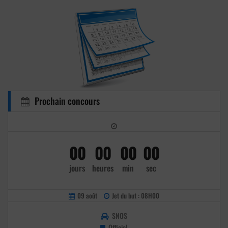
Prochain concours
00
00
00
00
jours
heures
min
sec
09 août
Jet du but : 08H00
SNOS
Officiel