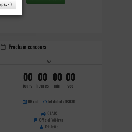
e pas 😐
Prochain concours
00
00
00
00
jours
heures
min
sec
06 août
Jet du but : 08H30
CLAIX
Officiel Vétéran
Triplette