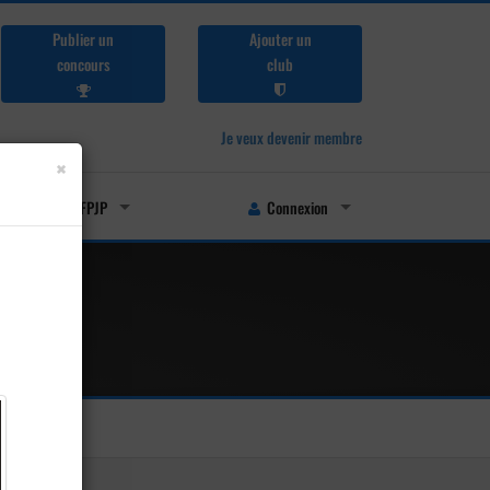
Publier un
Ajouter un
concours
club
Je veux devenir membre
×
Licenciés FFPJP
Connexion