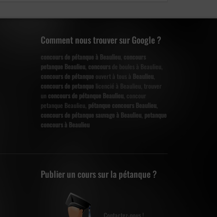
Comment nous trouver sur Google ?
concours de pétanque à Beaulieu
,
concours
petanque Beaulieu
,
concours
de boules à Beaulieu,
concours de pétanque
ouvert à tous à
Beaulieu
,
concours de petanque
licencié à Beaulieu, trouver
un
concours de pétanque Beaulieu
, concour
petanque Beaulieu,
pétanque concours Beaulieu
,
concours de pétanque sauvage à Beaulieu
,
petanque
concours à Beaulieu
Publier un cours sur la pétanque ?
Contactez-nous !