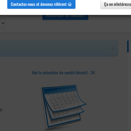
Contactez-nous et devenez référent 😀
Ça ne m'intéress
×
Voir le calendrier du comité Hérault - 34
et