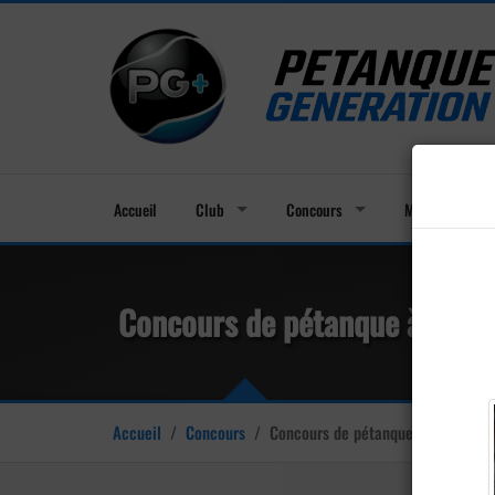
Accueil
Club
Concours
Membres
Concours de pétanque à Beau
Accueil
/
Concours
/
Concours de pétanque à Beaulieu