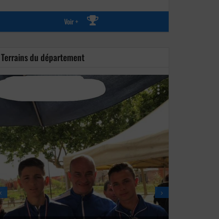
Voir +
Terrains du département
VAILHAUQUE