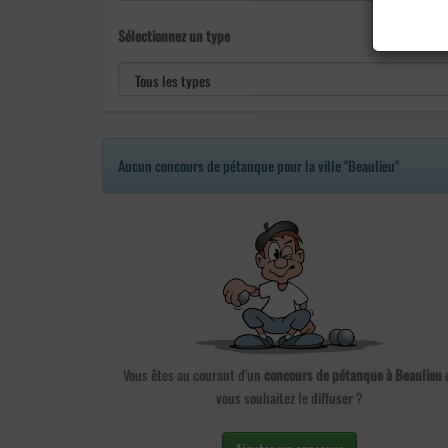
Sélectionnez un type
Aucun concours de pétanque pour la ville "Beaulieu"
Vous êtes au courant d'un
concours de pétanque à Beaulieu
vous souhaitez le diffuser ?