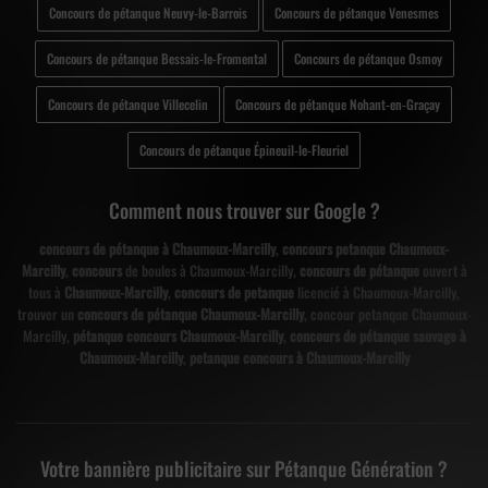
Concours de pétanque Neuvy-le-Barrois
Concours de pétanque Venesmes
Concours de pétanque Bessais-le-Fromental
Concours de pétanque Osmoy
Concours de pétanque Villecelin
Concours de pétanque Nohant-en-Graçay
Concours de pétanque Épineuil-le-Fleuriel
Comment nous trouver sur Google ?
concours de pétanque à Chaumoux-Marcilly
,
concours petanque Chaumoux-
Marcilly
,
concours
de boules à Chaumoux-Marcilly,
concours de pétanque
ouvert à
tous à
Chaumoux-Marcilly
,
concours de petanque
licencié à Chaumoux-Marcilly,
trouver un
concours de pétanque Chaumoux-Marcilly
, concour petanque Chaumoux-
Marcilly,
pétanque concours Chaumoux-Marcilly
,
concours de pétanque sauvage à
Chaumoux-Marcilly
,
petanque concours à Chaumoux-Marcilly
Votre bannière publicitaire sur Pétanque Génération ?