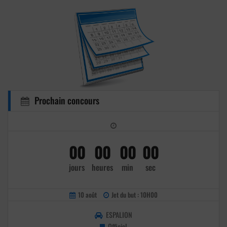
Prochain concours
00
00
00
00
jours
heures
min
sec
10 août
Jet du but : 10H00
ESPALION
Officiel