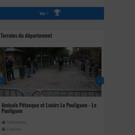
Voir +
Terrains du département
Amicale Pétanque et Loisirs Le Pouliguen - Le
Pouliguen
Pétanque Clu
Sablonneux
Sablonneux
Graviers
Lissette