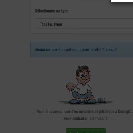
Sélectionnez un type
Aucun concours de pétanque pour la ville "Corsept"
Vous êtes au courant d'un
concours de pétanque à Corsept
e
vous souhaitez le diffuser ?