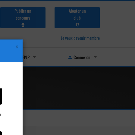
Publier un
Ajouter un
concours
club
Je veux devenir membre
×
Licenciés FFPJP
Connexion
e