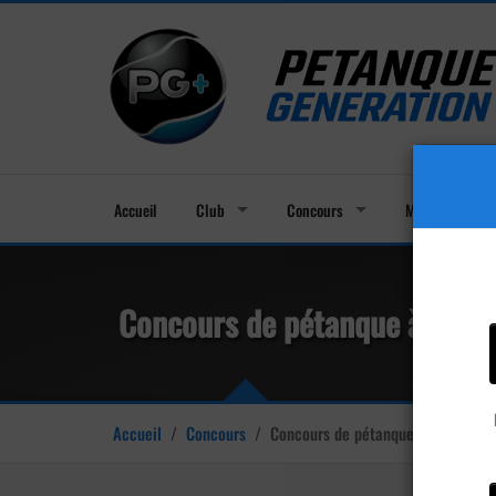
Accueil
Club
Concours
Membres
Concours de pétanque à Cors
Accueil
/
Concours
/
Concours de pétanque à Corsept