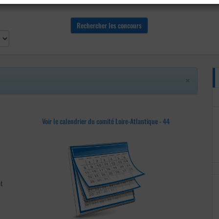
×
Voir le calendrier du comité Loire-Atlantique - 44
t