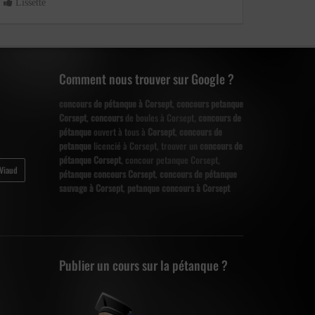
Lissette
Comment nous trouver sur Google ?
concours de pétanque à Corsept
,
concours petanque
Corsept
,
concours
de boules à Corsept,
concours de
pétanque
ouvert à tous à
Corsept
,
concours de
petanque
licencié à Corsept, trouver un
concours de
pétanque Corsept
, concour petanque Corsept,
-Viaud
pétanque concours Corsept
,
concours de pétanque
sauvage à Corsept
,
petanque concours à Corsept
Publier un cours sur la pétanque ?