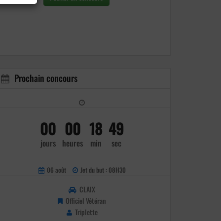
Prochain concours
00
00
18
49
jours
heures
min
sec
06 août
Jet du but : 08H30
CLAIX
Officiel Vétéran
Triplette