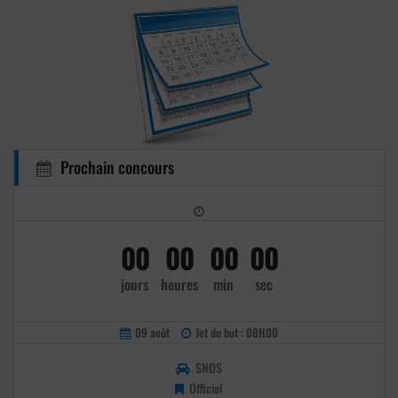
Prochain concours
00
00
00
00
jours
heures
min
sec
09 août
Jet du but : 08H00
SNOS
Officiel