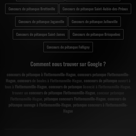
Concours de pétanque Bretteville
Concours de pétanque Saint-Aubin-des-Préaux
Concours de pétanque Joganville
Concours de pétanque Jullouville
Concours de pétanque Saint-James
Concours de pétanque Bricquebec
Concours de pétanque Folligny
Comment nous trouver sur Google ?
concours de pétanque à Flottemanville-Hague
,
concours petanque Flottemanville-
Hague
,
concours
de boules à Flottemanville-Hague,
concours de pétanque
ouvert à
tous à
Flottemanville-Hague
,
concours de petanque
licencié à Flottemanville-Hague,
trouver un
concours de pétanque Flottemanville-Hague
, concour petanque
Flottemanville-Hague,
pétanque concours Flottemanville-Hague
,
concours de
pétanque sauvage à Flottemanville-Hague
,
petanque concours à Flottemanville-
Hague