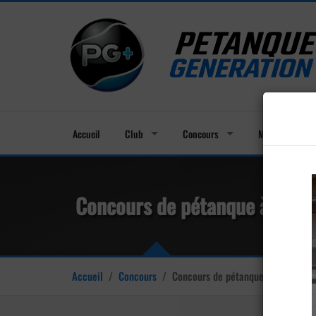
Accueil
Club
Concours
Membres
Concours de pétanque à Giron
Accueil
/
Concours
/
Concours de pétanque à Gironville