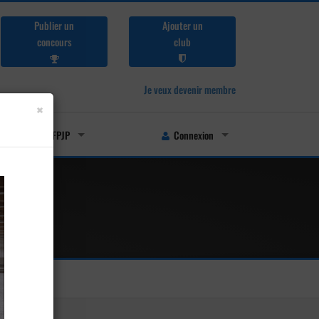
Publier un
Ajouter un
concours
club
Je veux devenir membre
×
Licenciés FFPJP
Connexion