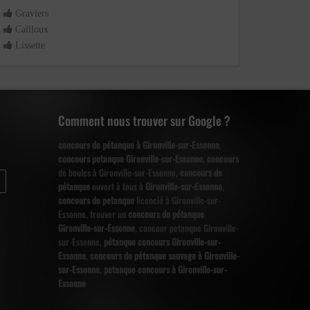
Graviers
Graviers
Cailloux
Lissette
Lissette
Comment nous trouver sur Google ?
concours de pétanque à Gironville-sur-Essonne
,
concours petanque Gironville-sur-Essonne
,
concours
de boules à Gironville-sur-Essonne,
concours de
pétanque
ouvert à tous à
Gironville-sur-Essonne
,
concours de petanque
licencié à Gironville-sur-
Essonne, trouver un
concours de pétanque
Gironville-sur-Essonne
, concour petanque Gironville-
sur-Essonne,
pétanque concours Gironville-sur-
Essonne
,
concours de pétanque sauvage à Gironville-
sur-Essonne
,
petanque concours à Gironville-sur-
Essonne