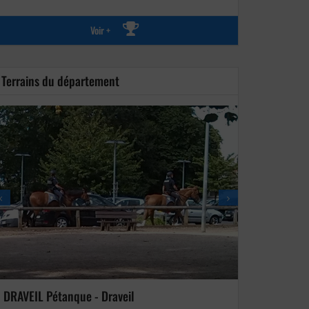
Voir +
Terrains du département
DRAVEIL Pétanque - Draveil
OC GIF Petan