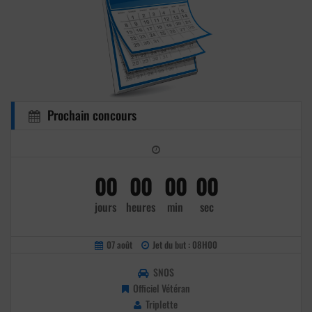
Prochain concours
00
00
00
00
jours
heures
min
sec
07 août
Jet du but : 08H00
SNOS
Officiel Vétéran
Triplette