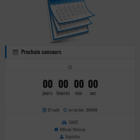
Prochain concours
00
00
00
00
jours
heures
min
sec
07 août
Jet du but : 08H00
SNOS
Officiel Vétéran
Triplette