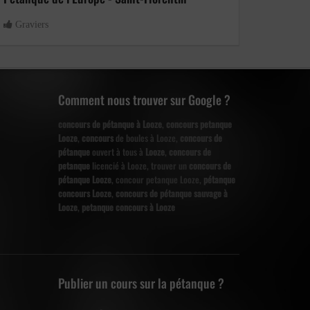
Graviers
Comment nous trouver sur Google ?
concours de pétanque à Looze
,
concours petanque
Looze
,
concours
de boules à Looze,
concours de
pétanque
ouvert à tous à
Looze
,
concours de
petanque
licencié à Looze, trouver un
concours de
pétanque Looze
, concour petanque Looze,
pétanque
concours Looze
,
concours de pétanque sauvage à
Looze
,
petanque concours à Looze
Publier un cours sur la pétanque ?