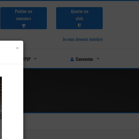
Publier un
Ajouter un
concours
club
Je veux devenir membre
×
Licenciés FFPJP
Connexion