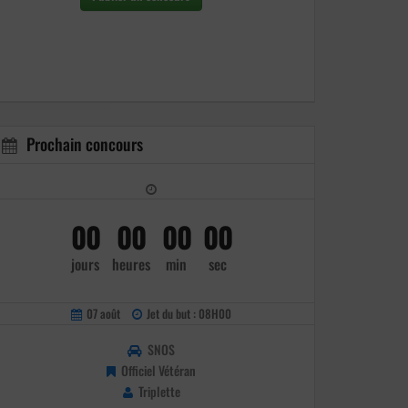
Prochain concours
00
00
00
00
jours
heures
min
sec
07 août
Jet du but : 08H00
SNOS
Officiel Vétéran
Triplette