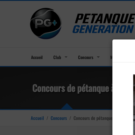
Accueil
Club
Concours
Membres
Concours de pétanque à Looz
Accueil
/
Concours
/
Concours de pétanque à Looze