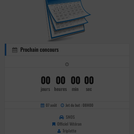
Prochain concours
00
00
00
00
jours
heures
min
sec
07 août
Jet du but : 08H00
SNOS
Officiel Vétéran
Triplette