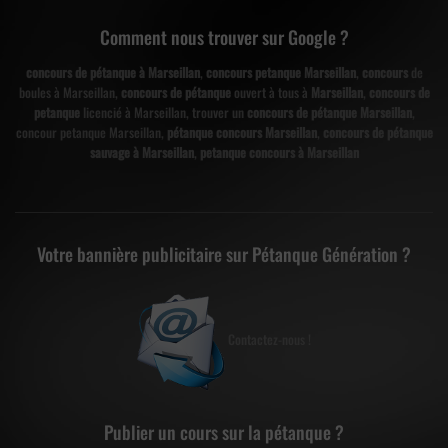
Comment nous trouver sur Google ?
concours de pétanque à Marseillan
,
concours petanque Marseillan
,
concours
de
boules à Marseillan,
concours de pétanque
ouvert à tous à
Marseillan
,
concours de
petanque
licencié à Marseillan, trouver un
concours de pétanque Marseillan
,
concour petanque Marseillan,
pétanque concours Marseillan
,
concours de pétanque
sauvage à Marseillan
,
petanque concours à Marseillan
Votre bannière publicitaire sur Pétanque Génération ?
Contactez-nous !
Publier un cours sur la pétanque ?