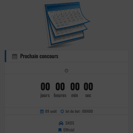
Prochain concours
00
00
00
00
jours
heures
min
sec
09 août
Jet du but : 08H00
SNOS
Officiel