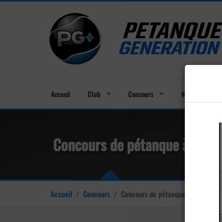
Accueil
Club
Concours
Membres
Concours de pétanque à Mévo
Accueil
/
Concours
/
Concours de pétanque à Mévouillo