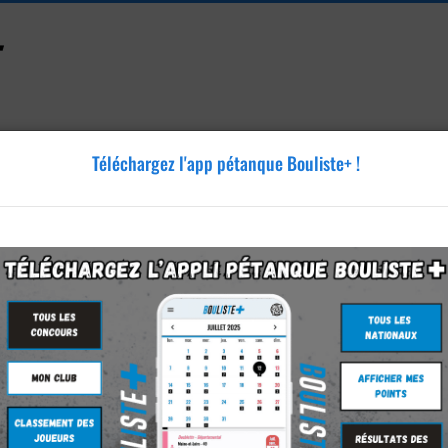
Téléchargez l'app pétanque Bouliste+ !
Accessoires
Tutoriels
Blog
Annonces
Vidéos
uillon
n