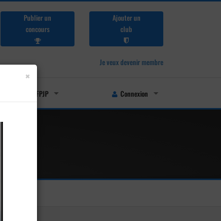
Publier un
Ajouter un
concours
club
Je veux devenir membre
×
Licenciés FFPJP
Connexion