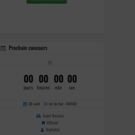
Prochain concours
00
00
00
00
jours
heures
min
sec
08 août
Jet du but : 08H00
Saint Nazaire
Officiel
Triplette