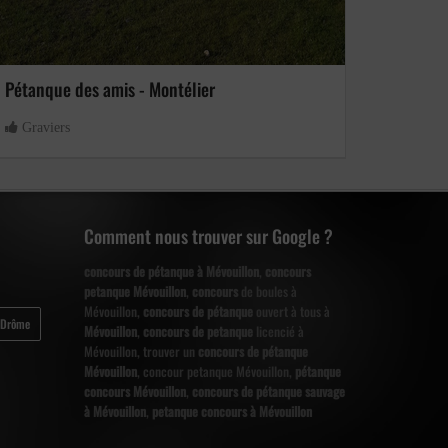
Pétanque des amis - Montélier
Graviers
Comment nous trouver sur Google ?
concours de pétanque à Mévouillon
,
concours
petanque Mévouillon
,
concours
de boules à
Mévouillon,
concours de pétanque
ouvert à tous à
-Drôme
Mévouillon
,
concours de petanque
licencié à
Mévouillon, trouver un
concours de pétanque
Mévouillon
, concour petanque Mévouillon,
pétanque
concours Mévouillon
,
concours de pétanque sauvage
à Mévouillon
,
petanque concours à Mévouillon