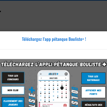
Téléchargez l'app pétanque Bouliste+ !
Accessoires
Tutoriels
Blog
Annonces
Vidéos
ndol-Bourgnounac
-Bourgnounac