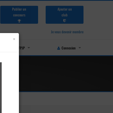
Publier un
Ajouter un
concours
club
Je veux devenir membre
×
Licenciés FFPJP
Connexion