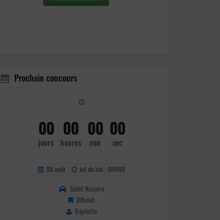
Prochain concours
00
00
00
00
jours
heures
min
sec
08 août
Jet du but : 08H00
Saint Nazaire
Officiel
Triplette