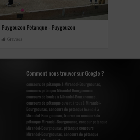
Puygouzon Pétanque - Puygouzon
Graviers
Comment nous trouver sur Google ?
concours de pétanque à Mirandol-Bourgnounac
,
concours petanque Mirandol-Bourgnounac
,
concours
de boules à Mirandol-Bourgnounac,
concours de pétanque
ouvert à tous à
Mirandol-
Bourgnounac
,
concours de petanque
licencié à
Mirandol-Bourgnounac, trouver un
concours de
pétanque Mirandol-Bourgnounac
, concour petanque
Mirandol-Bourgnounac,
pétanque concours
Mirandol-Bourgnounac
,
concours de pétanque