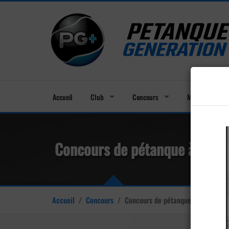
Accueil
Club
Concours
Membres
Concours de pétanque à Mira
Accueil
/
Concours
/
Concours de pétanque à Mirandol