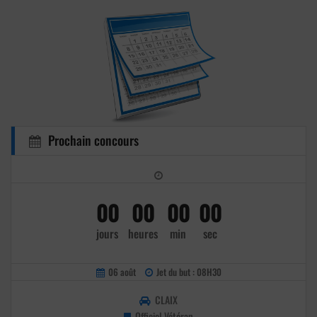
Prochain concours
00
00
00
00
jours
heures
min
sec
06 août
Jet du but : 08H30
CLAIX
Officiel Vétéran