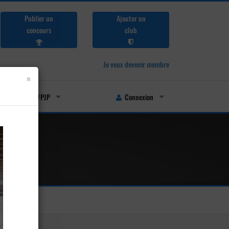
Publier un
Ajouter un
concours
club
Je veux devenir membre
×
Licenciés FFPJP
Connexion