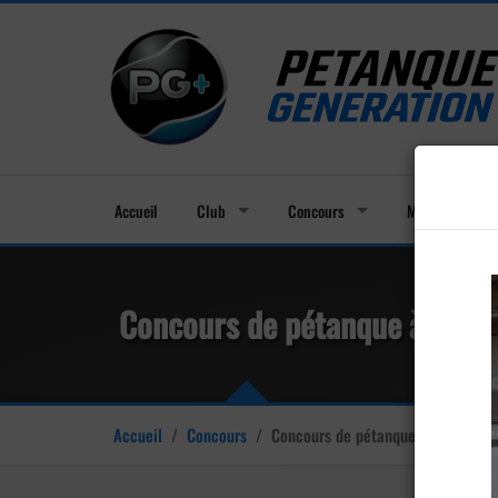
Accueil
Club
Concours
Membres
Concours de pétanque à Mon
Accueil
/
Concours
/
Concours de pétanque à Montchab