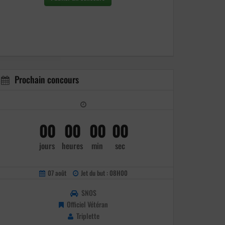
Prochain concours
00
00
00
00
jours
heures
min
sec
07 août
Jet du but : 08H00
SNOS
Officiel Vétéran
Triplette