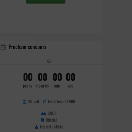
Prochain concours
00
00
00
00
jours
heures
min
sec
09 août
Jet du but : 08H00
SNOS
Officiel
Triplette Mixte