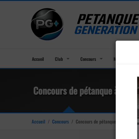
Accueil
Club
Concours
Membres
Concours de pétanque à Mont
Accueil
/
Concours
/
Concours de pétanque à Montélier