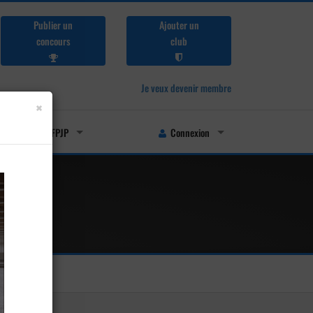
Publier un
Ajouter un
concours
club
Je veux devenir membre
×
Licenciés FFPJP
Connexion