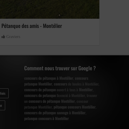
Pétanque des amis - Montélier
Graviers
Comment nous trouver sur Google ?
concours de pétanque à Montélier
,
concours
petanque Montélier
,
concours
de boules à Montélier,
concours de pétanque
ouvert à tous à
Montélier
,
iois
concours de petanque
licencié à Montélier, trouver
un
concours de pétanque Montélier
, concour
an
petanque Montélier,
pétanque concours Montélier
,
concours de pétanque sauvage à Montélier
,
petanque concours à Montélier