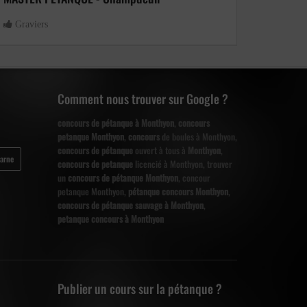
Graviers
Graviers
Comment nous trouver sur Google ?
concours de pétanque à Monthyon
,
concours
petanque Monthyon
,
concours
de boules à Monthyon,
concours de pétanque
ouvert à tous à
Monthyon
,
arne
concours de petanque
licencié à Monthyon, trouver
un
concours de pétanque Monthyon
, concour
petanque Monthyon,
pétanque concours Monthyon
,
concours de pétanque sauvage à Monthyon
,
petanque concours à Monthyon
Publier un cours sur la pétanque ?