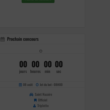
Prochain concours
00
00
00
00
jours
heures
min
sec
08 août
Jet du but : 08H00
Saint Nazaire
Officiel
Triplette