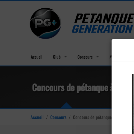
Accueil
Club
Concours
Membres
Concours de pétanque à Mon
Accueil
/
Concours
/
Concours de pétanque à Monthyon