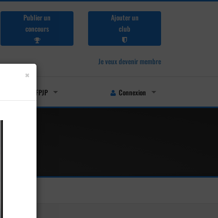
Publier un
Ajouter un
concours
club
Je veux devenir membre
×
Licenciés FFPJP
Connexion