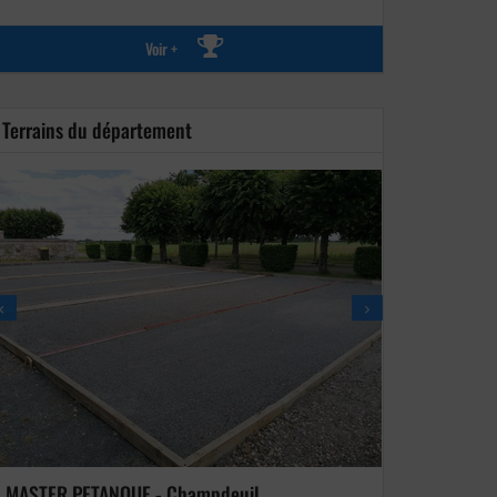
Voir +
Terrains du département
MASTER PETANQUE - Champdeuil
VAIRES PETA