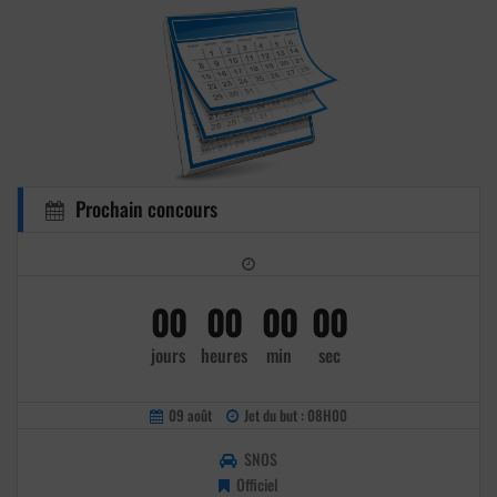
Prochain concours
00
00
00
00
jours
heures
min
sec
09 août
Jet du but : 08H00
SNOS
Officiel