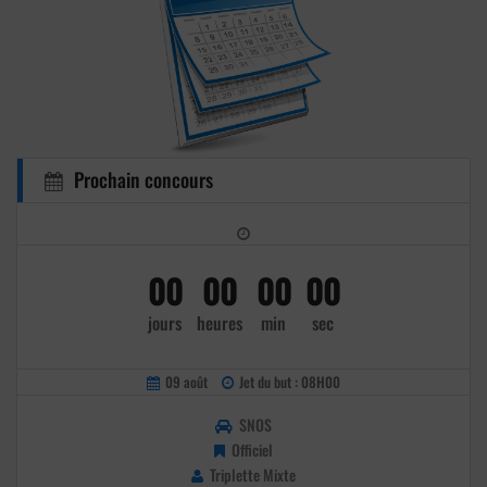
Prochain concours
00
00
00
00
jours
heures
min
sec
09 août
Jet du but : 08H00
SNOS
Officiel
Triplette Mixte