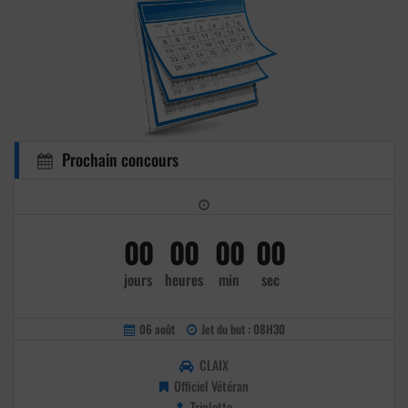
Prochain concours
00
00
00
00
jours
heures
min
sec
06 août
Jet du but : 08H30
CLAIX
Officiel Vétéran
Triplette