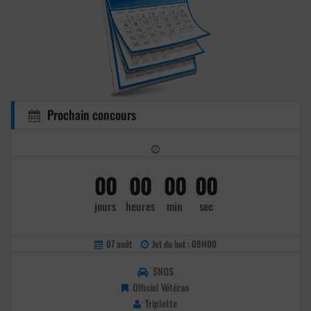
Prochain concours
00
00
00
00
jours
heures
min
sec
07 août
Jet du but : 08H00
SNOS
Officiel Vétéran
Triplette