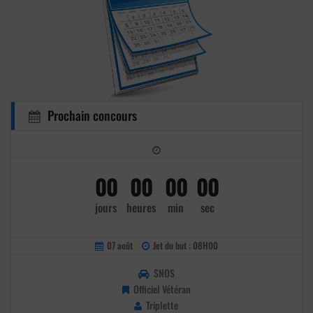
Prochain concours
00
00
00
00
jours
heures
min
sec
07 août
Jet du but : 08H00
SNOS
Officiel Vétéran
Triplette