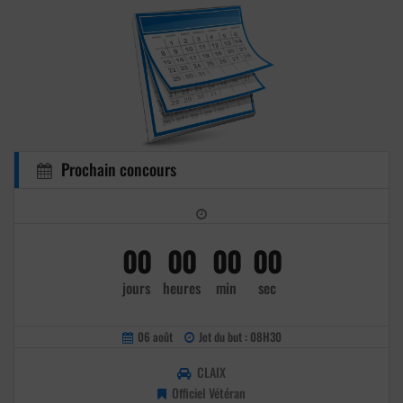
Prochain concours
00
00
00
00
jours
heures
min
sec
06 août
Jet du but : 08H30
CLAIX
Officiel Vétéran