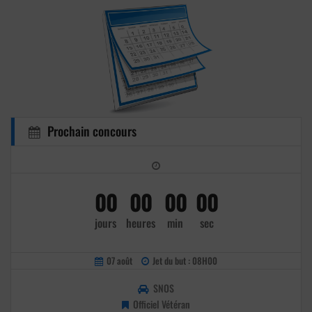
Prochain concours
00
00
00
00
jours
heures
min
sec
07 août
Jet du but : 08H00
SNOS
Officiel Vétéran