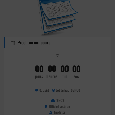
Prochain concours
00
00
00
00
jours
heures
min
sec
07 août
Jet du but : 08H00
SNOS
Officiel Vétéran
Triplette