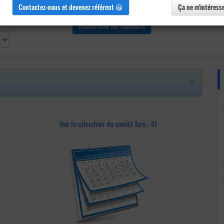
Contactez-nous et devenez référent 😀
Ça ne m'intéress
×
Voir le calendrier du comité Tarn - 81
t