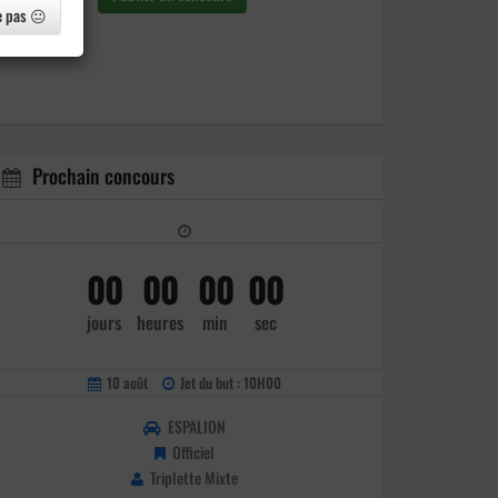
e pas 😐
Prochain concours
00
00
00
00
jours
heures
min
sec
10 août
Jet du but : 10H00
ESPALION
Officiel
Triplette Mixte