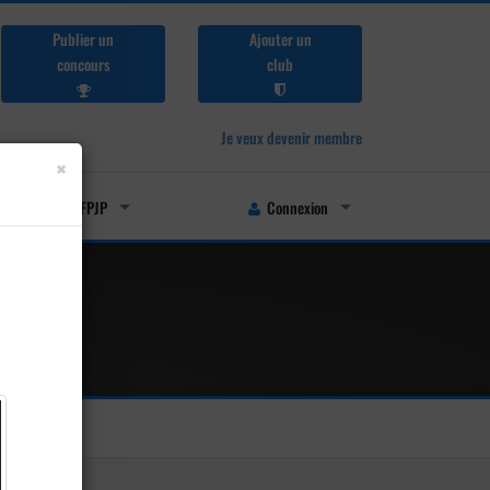
Publier un
Ajouter un
concours
club
Je veux devenir membre
×
Licenciés FFPJP
Connexion