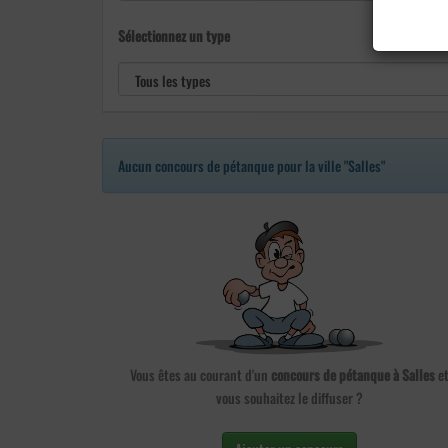
Sélectionnez un type
Aucun concours de pétanque pour la ville "Salles"
Vous êtes au courant d'un
concours de pétanque à Salles
e
vous souhaitez le diffuser ?