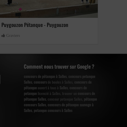
Puygouzon Pétanque - Puygouzon
Graviers
Comment nous trouver sur Google ?
concours de pétanque à Salles
,
concours petanque
Salles
,
concours
de boules à Salles,
concours de
pétanque
ouvert à tous à
Salles
,
concours de
petanque
licencié à Salles, trouver un
concours de
pétanque Salles
, concour petanque Salles,
pétanque
concours Salles
,
concours de pétanque sauvage à
Salles
,
petanque concours à Salles