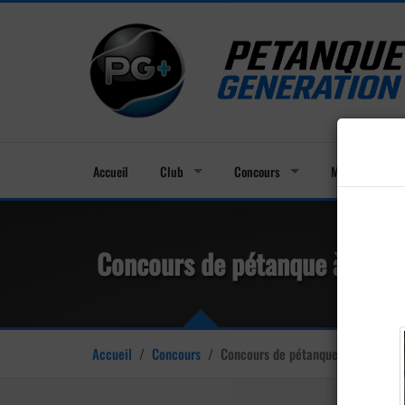
Accueil
Club
Concours
Membres
Concours de pétanque à Salle
Accueil
/
Concours
/
Concours de pétanque à Salles