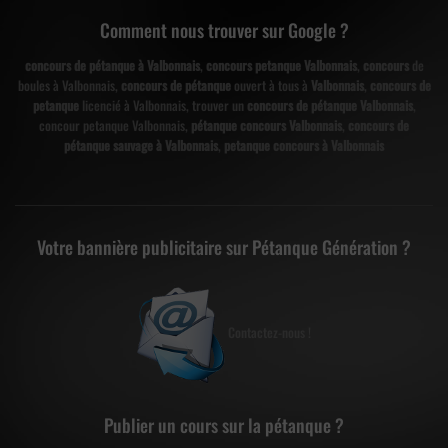
Comment nous trouver sur Google ?
concours de pétanque à Valbonnais
,
concours petanque Valbonnais
,
concours
de
boules à Valbonnais,
concours de pétanque
ouvert à tous à
Valbonnais
,
concours de
petanque
licencié à Valbonnais, trouver un
concours de pétanque Valbonnais
,
concour petanque Valbonnais,
pétanque concours Valbonnais
,
concours de
pétanque sauvage à Valbonnais
,
petanque concours à Valbonnais
Votre bannière publicitaire sur Pétanque Génération ?
Contactez-nous !
Publier un cours sur la pétanque ?