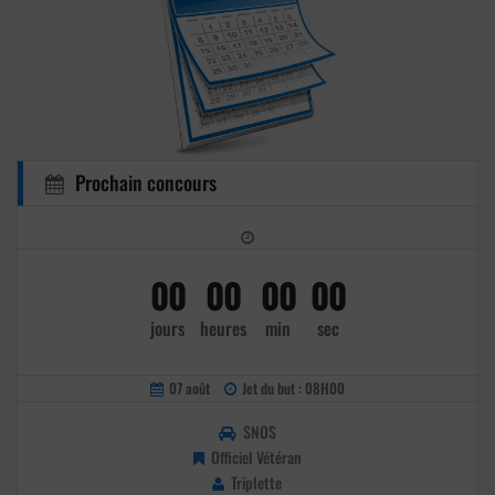
Prochain concours
00
00
00
00
jours
heures
min
sec
07 août
Jet du but : 08H00
SNOS
Officiel Vétéran
Triplette