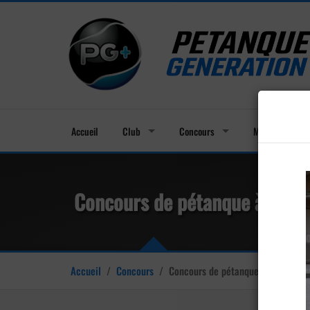
Accueil
Club
Concours
Membres
Concours de pétanque à Villep
Accueil
/
Concours
/
Concours de pétanque à Villeparis