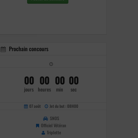
Prochain concours
00
00
00
00
jours
heures
min
sec
07 août
Jet du but : 08H00
SNOS
Officiel Vétéran
Triplette