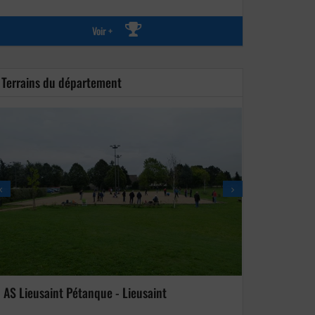
Voir +
Terrains du département
AS Lieusaint Pétanque - Lieusaint
MASTER PET