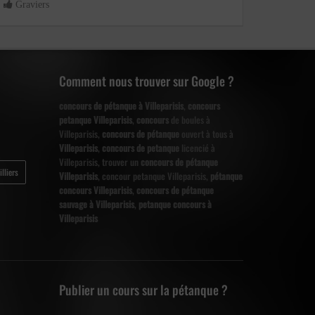
Graviers
Graviers
Comment nous trouver sur Google ?
concours de pétanque à Villeparisis
,
concours
petanque Villeparisis
,
concours
de boules à
Villeparisis,
concours de pétanque
ouvert à tous à
Villeparisis
,
concours de petanque
licencié à
Villeparisis, trouver un
concours de pétanque
lliers
Villeparisis
, concour petanque Villeparisis,
pétanque
concours Villeparisis
,
concours de pétanque
sauvage à Villeparisis
,
petanque concours à
Villeparisis
Publier un cours sur la pétanque ?