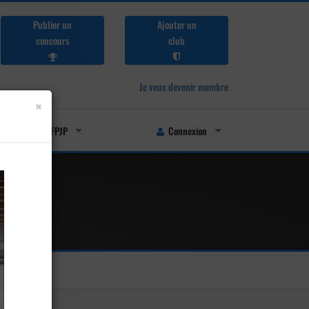
Publier un
Ajouter un
concours
club
Je veux devenir membre
×
Licenciés FFPJP
Connexion