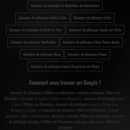
Concours de pétanque La Madeleine-de-Nonancourt
Concours de pétanque Forêt-la-Folie
Concours de pétanque Aizier
Concours de pétanque La Forêt-du-Parc
Concours de pétanque Condé-sur-Risle
Concours de pétanque Touffreville
Concours de pétanque Tilleul-Dame-Agnès
Concours de pétanque Muzy
Concours de pétanque Piseux
Concours de pétanque Sainte-Marguerite-de-l'Autel
Comment nous trouver sur Google ?
concours de pétanque à Villiers-en-Désœuvre
,
concours petanque Villiers-en-
Désœuvre
,
concours
de boules à Villiers-en-Désœuvre,
concours de pétanque
ouvert
à tous à
Villiers-en-Désœuvre
,
concours de petanque
licencié à Villiers-en-
Désœuvre, trouver un
concours de pétanque Villiers-en-Désœuvre
, concour
petanque Villiers-en-Désœuvre,
pétanque concours Villiers-en-Désœuvre
,
concours
de pétanque sauvage à Villiers-en-Désœuvre
,
petanque concours à Villiers-en-
Désœuvre