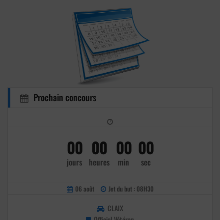
Prochain concours
00
00
00
00
jours
heures
min
sec
06 août
Jet du but : 08H30
CLAIX
Officiel Vétéran