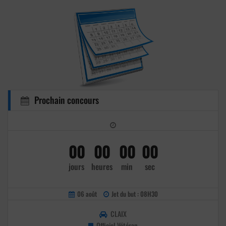
Prochain concours
00
00
00
00
jours
heures
min
sec
06 août
Jet du but : 08H30
CLAIX
Officiel Vétéran