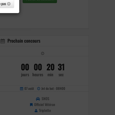
e pas 😐
Prochain concours
00
00
20
30
jours
heures
min
sec
07 août
Jet du but : 08H00
SNOS
Officiel Vétéran
Triplette