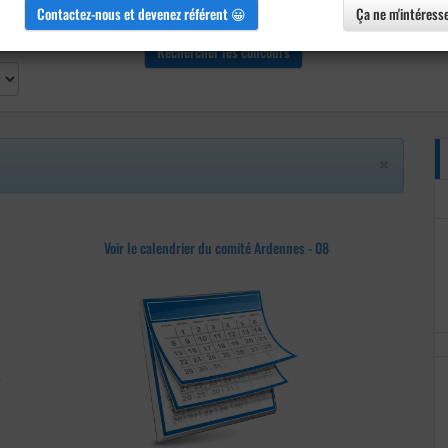
Contactez-nous et devenez référent 😀
Ça ne m'intéress
×
Voir le calendrier du comité Ardennes - 08
t