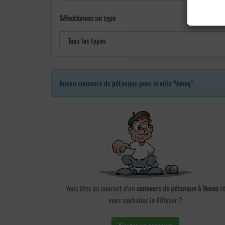
Sélectionnez un type
Aucun concours de pétanque pour la ville "Voncq"
Vous êtes au courant d'un
concours de pétanque à Voncq
e
vous souhaitez le diffuser ?