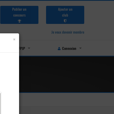
Publier un
Ajouter un
concours
club
Je veux devenir membre
×
Licenciés FFPJP
Connexion