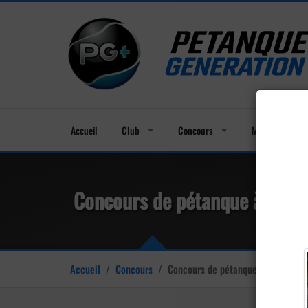
Accueil
Club
Concours
Membres
Concours de pétanque à Vonc
Accueil
/
Concours
/
Concours de pétanque à Voncq