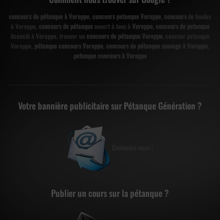
concours de pétanque à Voreppe
,
concours petanque Voreppe
,
concours
de boules
à Voreppe,
concours de pétanque
ouvert à tous à
Voreppe
,
concours de petanque
licencié à Voreppe, trouver un
concours de pétanque Voreppe
, concour petanque
Voreppe,
pétanque concours Voreppe
,
concours de pétanque sauvage à Voreppe
,
petanque concours à Voreppe
Votre bannière publicitaire sur Pétanque Génération ?
Contactez-nous !
Publier un cours sur la pétanque ?