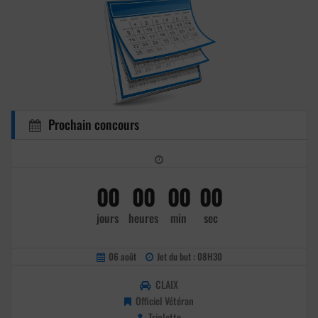
Prochain concours
00
00
00
00
jours
heures
min
sec
06 août
Jet du but : 08H30
CLAIX
Officiel Vétéran
Triplette