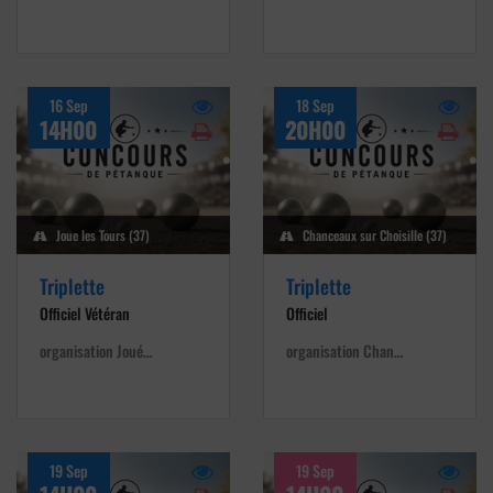
16 Sep
18 Sep
14H00
20H00
Joue les Tours (37)
Chanceaux sur Choisille (37)
Triplette
Triplette
Officiel Vétéran
Officiel
organisation Joué…
organisation Chan…
19 Sep
19 Sep