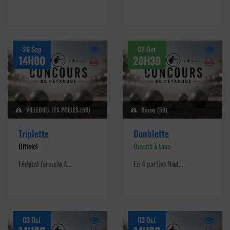
26 Sep
02 Oct
14H00
20H30
VILLEDIEU LES POELES (50)
Ducey (50)
Triplette
Doublette
Officiel
Ouvert à tous
Fédéral formule A…
En 4 parties Red…
03 Oct
03 Oct