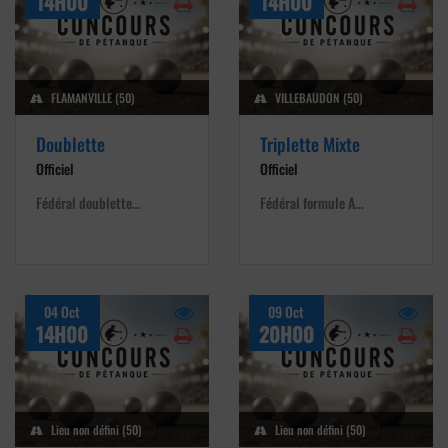
14H00
14H00
FLAMANVILLE (50)
VILLEBAUDON (50)
Doublette
Triplette Mixte
Officiel
Officiel
Fédéral doublette…
Fédéral formule A…
04 Oct
09 Oct
14H00
20H00
Lieu non défini (50)
Lieu non défini (50)