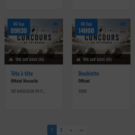
06 Sep
06 Sep
09H30
14H00
TRIE SUR BAISE (65)
TRIE SUR BAISE (65)
Tête à tête
Doublette
Officiel Masculin
Officiel
TAT MASCULIN EN P…
300€
1
2
»
»»