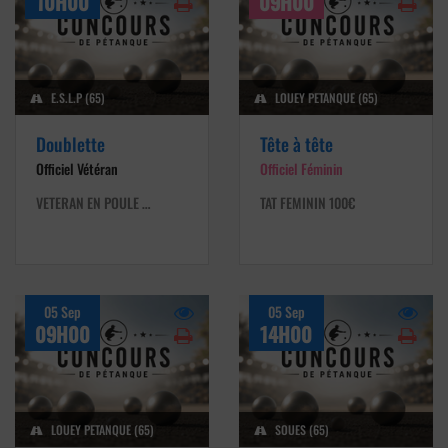
10H00
09H00
E.S.L.P (65)
LOUEY PETANQUE (65)
Doublette
Tête à tête
Officiel Vétéran
Officiel Féminin
VETERAN EN POULE …
TAT FEMININ 100€
05 Sep
05 Sep
09H00
14H00
LOUEY PETANQUE (65)
SOUES (65)