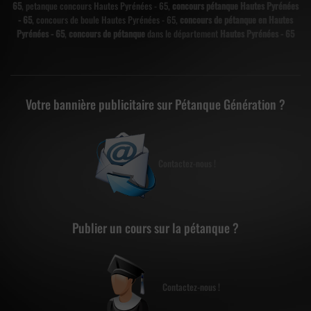
65
, petanque concours Hautes Pyrénées - 65,
concours pétanque Hautes Pyrénées
- 65
, concours de boule Hautes Pyrénées - 65,
concours de pétanque en Hautes
Pyrénées - 65
,
concours de pétanque
dans le département
Hautes Pyrénées - 65
Votre bannière publicitaire sur Pétanque Génération ?
Contactez-nous !
Publier un cours sur la pétanque ?
Contactez-nous !