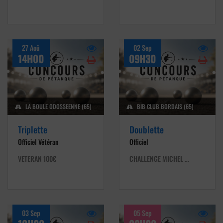
27 Aoû
02 Sep
14H00
09H30
LA BOULE ODOSSEENNE (65)
BIB CLUB BORDAIS (65)
Triplette
Doublette
Officiel Vétéran
Officiel
VETERAN 100€
CHALLENGE MICHEL …
03 Sep
05 Sep