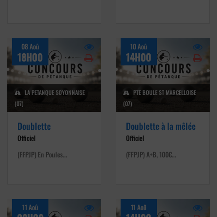
08 Aoû
10 Aoû
18H00
14H00
LA PETANQUE SOYONNAISE
PTE BOULE ST MARCELLOISE
(07)
(07)
Doublette
Doublette à la mêlée
Officiel
Officiel
(FFPJP) En Poules…
(FFPJP) A+B, 100€…
11 Aoû
11 Aoû