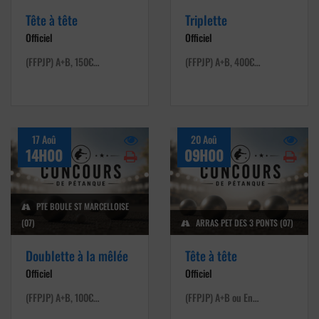
Tête à tête
Triplette
Officiel
Officiel
(FFPJP) A+B, 150€…
(FFPJP) A+B, 400€…
17 Aoû
20 Aoû
14H00
09H00
PTE BOULE ST MARCELLOISE
(07)
ARRAS PET DES 3 PONTS (07)
Doublette à la mêlée
Tête à tête
Officiel
Officiel
(FFPJP) A+B, 100€…
(FFPJP) A+B ou En…