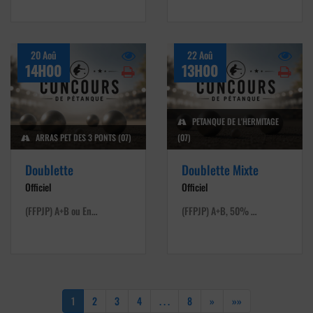
20 Aoû
22 Aoû
14H00
13H00
PETANQUE DE L'HERMITAGE
ARRAS PET DES 3 PONTS (07)
(07)
Doublette
Doublette Mixte
Officiel
Officiel
(FFPJP) A+B ou En…
(FFPJP) A+B, 50% …
1
2
3
4
. . .
8
»
»»