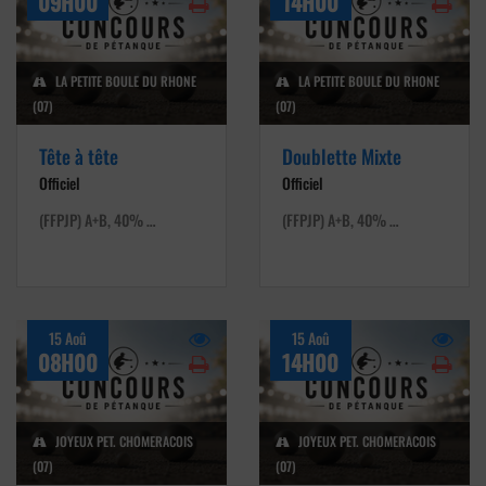
09H00
14H00
LA PETITE BOULE DU RHONE
LA PETITE BOULE DU RHONE
(07)
(07)
Tête à tête
Doublette Mixte
Officiel
Officiel
(FFPJP) A+B, 40% …
(FFPJP) A+B, 40% …
15 Aoû
15 Aoû
08H00
14H00
JOYEUX PET. CHOMERACOIS
JOYEUX PET. CHOMERACOIS
(07)
(07)