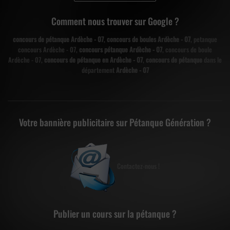
Comment nous trouver sur Google ?
concours de pétanque Ardèche - 07
,
concours de boules Ardèche - 07
, petanque
concours Ardèche - 07,
concours pétanque Ardèche - 07
, concours de boule
Ardèche - 07,
concours de pétanque en Ardèche - 07
,
concours de pétanque
dans le
département
Ardèche - 07
Votre bannière publicitaire sur Pétanque Génération ?
Contactez-nous !
Publier un cours sur la pétanque ?