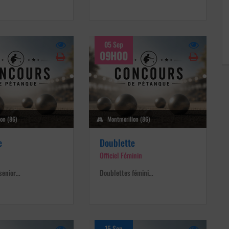
05 Sep
09H00
on (86)
Montmorillon (86)
e
Doublette
Officiel Féminin
senior…
Doublettes fémini…
15 Sep