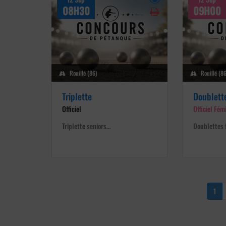
08H30
09H00
Rouillé (86)
Rouillé (8
Triplette
Doublett
Officiel
Officiel Fém
Triplette seniors…
Doublettes 
1