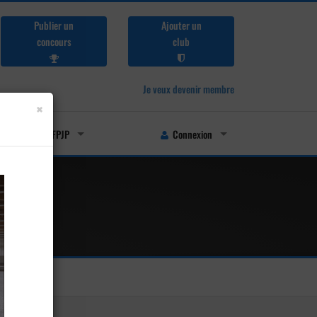
Publier un
Ajouter un
concours
club
Je veux devenir membre
×
Licenciés FFPJP
Connexion