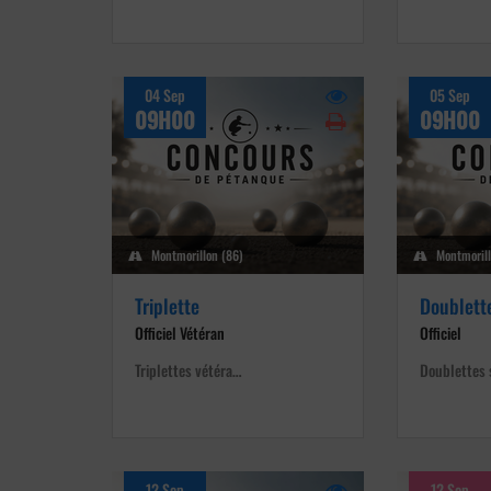
04 Sep
05 Sep
09H00
09H00
Montmorillon (86)
Montmorill
Triplette
Doublett
Officiel Vétéran
Officiel
Triplettes vétéra…
Doublettes 
12 Sep
12 Sep