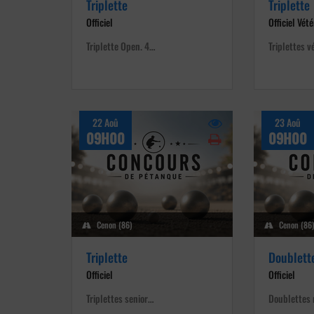
Triplette
Triplette
Officiel
Officiel Vét
Triplette Open. 4…
Triplettes 
22 Aoû
23 Aoû
09H00
09H00
Cenon (86)
Cenon (86
Triplette
Doublett
Officiel
Officiel
Triplettes senior…
Doublettes