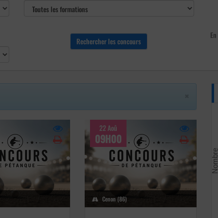
En 
×
22 Aoû
09H00
)
Cenon (86)