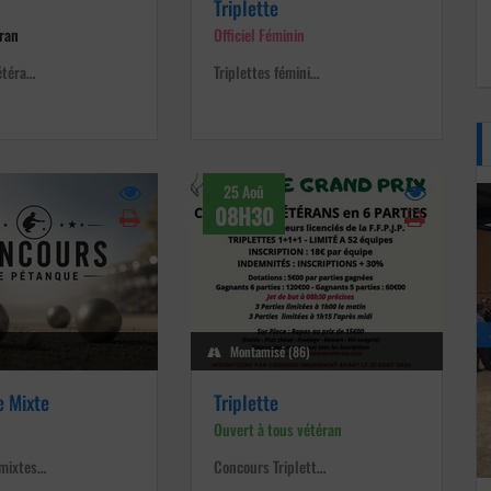
Triplette
éran
Officiel Féminin
vétéra…
Triplettes fémini…
25 Aoû
08H30
)
Montamisé (86)
e Mixte
Triplette
Ouvert à tous vétéran
 mixtes…
Concours Triplett…