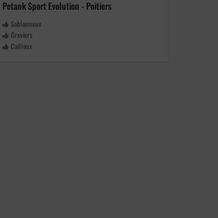
Petank Sport Evolution - Poitiers
Nouaillé pé
Sablonneux
Lissette
Graviers
Cailloux