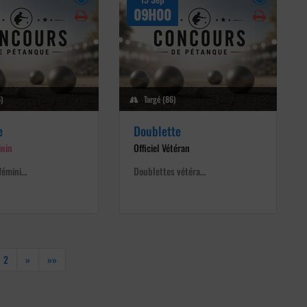
09H00
6)
Targé (86)
e
Doublette
inin
Officiel Vétéran
fémini…
Doublettes vétéra…
2
»
»»