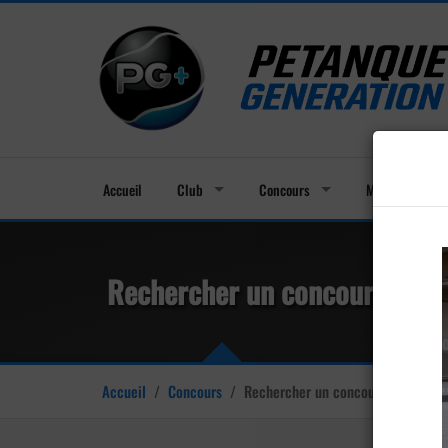
Accueil
Club
Concours
Membres
Rechercher un concours de p
Accueil
/
Concours
/
Rechercher un concours de pétan