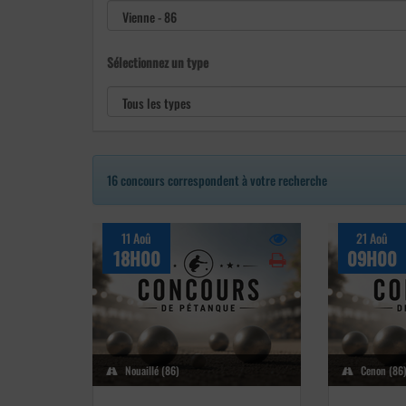
Sélectionnez un type
16 concours correspondent à votre recherche
11 Aoû
21 Aoû
18H00
09H00
Nouaillé (86)
Cenon (86