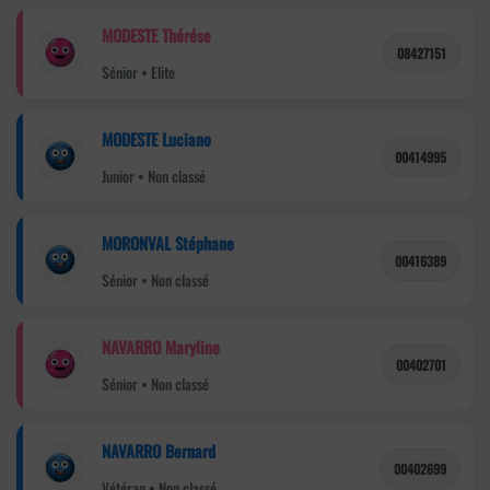
MODESTE Thérése
08427151
Sénior • Elite
MODESTE Luciano
00414995
Junior • Non classé
MORONVAL Stéphane
00416389
Sénior • Non classé
NAVARRO Maryline
00402701
Sénior • Non classé
NAVARRO Bernard
00402699
Vétéran • Non classé