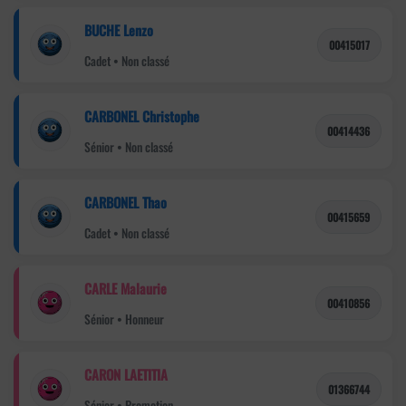
BUCHE Lenzo
00415017
Cadet • Non classé
CARBONEL Christophe
00414436
Sénior • Non classé
CARBONEL Thao
00415659
Cadet • Non classé
CARLE Malaurie
00410856
Sénior • Honneur
CARON LAETITIA
01366744
Sénior • Promotion