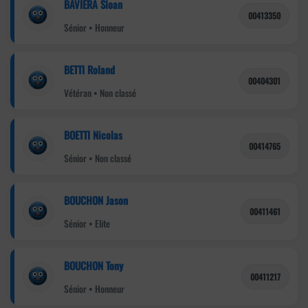
BAVIERA Sloan
00413350
Sénior • Honneur
BETTI Roland
00404301
Vétéran • Non classé
BOETTI Nicolas
00414765
Sénior • Non classé
BOUCHON Jason
00411461
Sénior • Elite
BOUCHON Tony
00411217
Sénior • Honneur