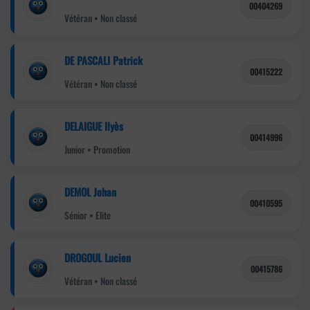
00404269
Vétéran • Non classé
DE PASCALI Patrick
00415222
Vétéran • Non classé
DELAIGUE Ilyès
00414996
Junior • Promotion
DEMOL Johan
00410595
Sénior • Elite
DROGOUL Lucien
00415786
Vétéran • Non classé