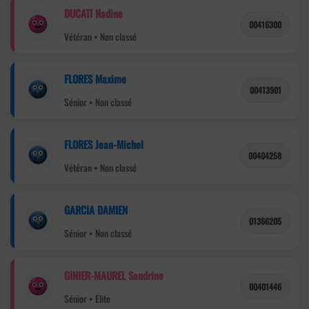
DUCATI Nadine
00416300
Vétéran • Non classé
FLORES Maxime
00413901
Sénior • Non classé
FLORES Jean-Michel
00404258
Vétéran • Non classé
GARCIA DAMIEN
01366205
Sénior • Non classé
GINIER-MAUREL Sandrine
00401446
Sénior • Elite