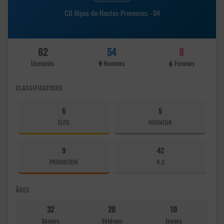
CD Alpes-de-Hautes-Provences - 04
62
54
8
Licenciés
Hommes
Femmes
CLASSIFICATIONS
6
5
ÉLITE
HONNEUR
9
42
PROMOTION
N.C
ÂGES
32
20
10
Séniors
Vétérans
Jeunes