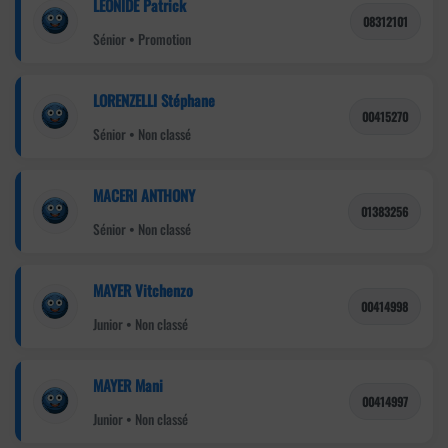
LEONIDE Patrick
08312101
Sénior • Promotion
LORENZELLI Stéphane
00415270
Sénior • Non classé
MACERI ANTHONY
01383256
Sénior • Non classé
MAYER Vitchenzo
00414998
Junior • Non classé
MAYER Mani
00414997
Junior • Non classé