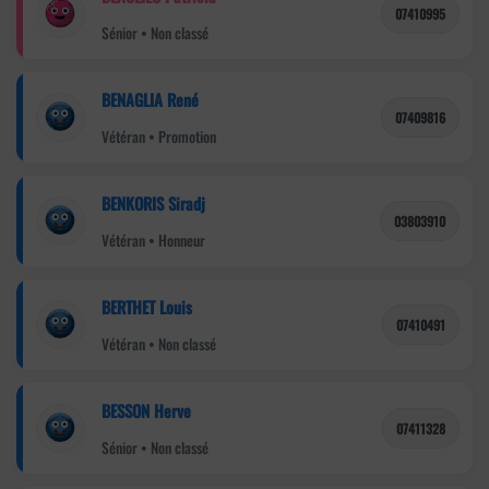
07410995
Sénior • Non classé
BENAGLIA René
07409816
Vétéran • Promotion
BENKORIS Siradj
03803910
Vétéran • Honneur
BERTHET Louis
07410491
Vétéran • Non classé
BESSON Herve
07411328
Sénior • Non classé