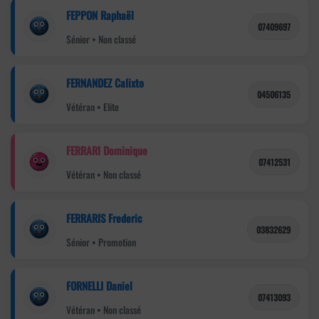
FEPPON Raphaël
07409697
Sénior • Non classé
FERNANDEZ Calixto
04506135
Vétéran • Elite
FERRARI Dominique
07412531
Vétéran • Non classé
FERRARIS Frederic
03832629
Sénior • Promotion
FORNELLI Daniel
07413093
Vétéran • Non classé