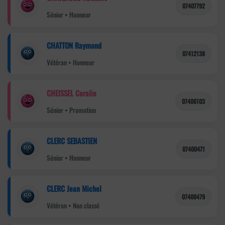
07407792
Sénior • Honneur
CHATTON Raymond
07412138
Vétéran • Honneur
CHEISSEL Coralie
07406103
Sénior • Promotion
CLERC SEBASTIEN
07400471
Sénior • Honneur
CLERC Jean Michel
07400479
Vétéran • Non classé