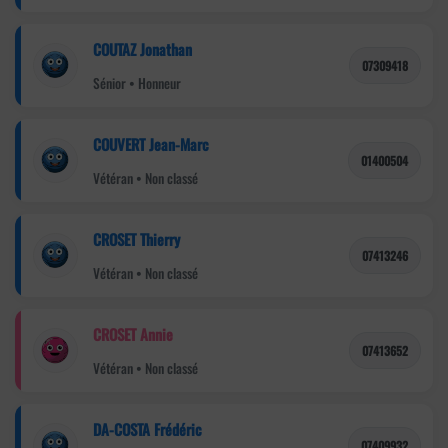
COUTAZ Jonathan
07309418
Sénior • Honneur
COUVERT Jean-Marc
01400504
Vétéran • Non classé
CROSET Thierry
07413246
Vétéran • Non classé
CROSET Annie
07413652
Vétéran • Non classé
DA-COSTA Frédéric
07409932