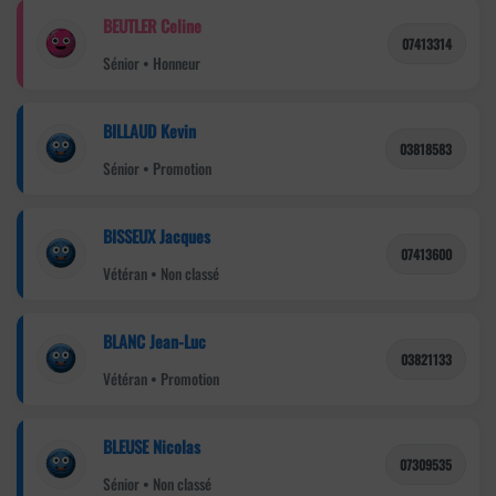
BEUTLER Celine
07413314
Sénior • Honneur
BILLAUD Kevin
03818583
Sénior • Promotion
BISSEUX Jacques
07413600
Vétéran • Non classé
BLANC Jean-Luc
03821133
Vétéran • Promotion
BLEUSE Nicolas
07309535
Sénior • Non classé