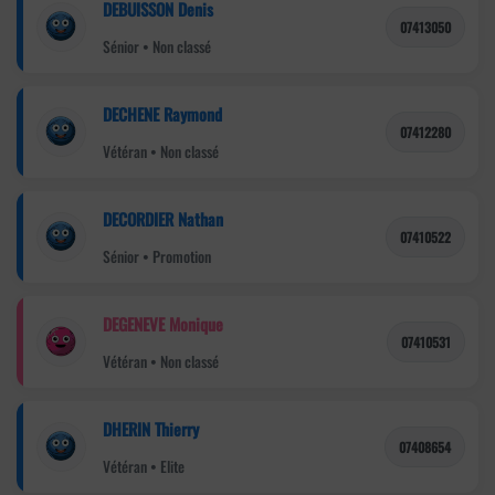
DEBUISSON Denis
07413050
Sénior • Non classé
DECHENE Raymond
07412280
Vétéran • Non classé
DECORDIER Nathan
07410522
Sénior • Promotion
DEGENEVE Monique
07410531
Vétéran • Non classé
DHERIN Thierry
07408654
Vétéran • Elite