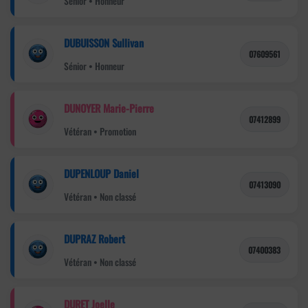
Sénior • Honneur
DUBUISSON Sullivan
07609561
Sénior • Honneur
DUNOYER Marie-Pierre
07412899
Vétéran • Promotion
DUPENLOUP Daniel
07413090
Vétéran • Non classé
DUPRAZ Robert
07400383
Vétéran • Non classé
DURET Joelle