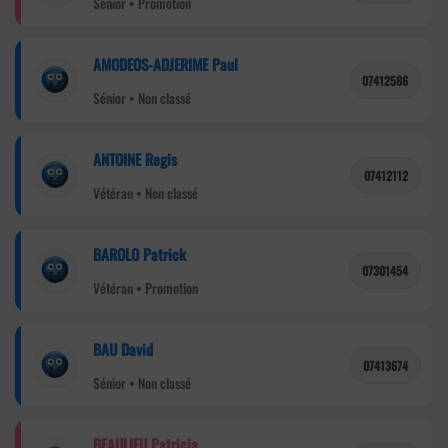
Sénior • Promotion
AMODEOS-ADJERIME Paul
07412586
Sénior • Non classé
ANTOINE Regis
07412112
Vétéran • Non classé
BAROLO Patrick
07301454
Vétéran • Promotion
BAU David
07413674
Sénior • Non classé
BEAULIEU Patricia