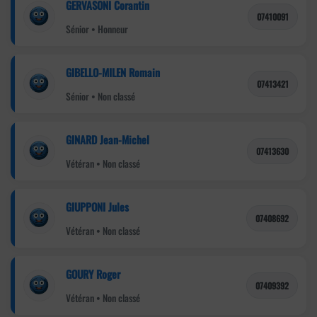
GERVASONI Corantin
07410091
Sénior • Honneur
GIBELLO-MILEN Romain
07413421
Sénior • Non classé
GINARD Jean-Michel
07413630
Vétéran • Non classé
GIUPPONI Jules
07408692
Vétéran • Non classé
GOURY Roger
07409392
Vétéran • Non classé