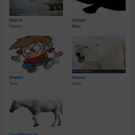
Gmairot
Ewenger
Pointeur
Milieu
Mvonarx
Jlvonarx
Tireur
Tireur
Coco Pointeur Fou