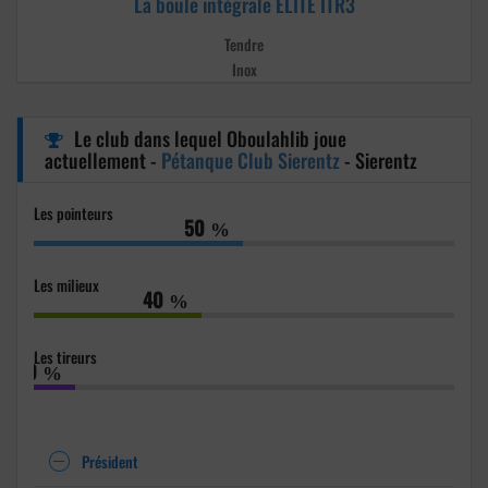
La boule intégrale ELITE ITR3
Tendre
Inox
Le club dans lequel Oboulahlib joue
actuellement -
Pétanque Club Sierentz
- Sierentz
Les pointeurs
50
%
Les milieux
40
%
Les tireurs
10
%
Président