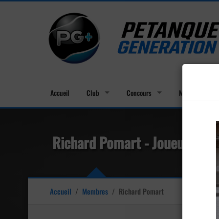
Accueil
Club
Concours
Membres
Richard Pomart - Joueur de p
Accueil
/
Membres
/
Richard Pomart