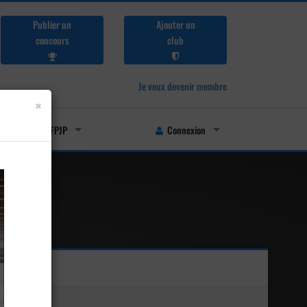
Publier un
Ajouter un
concours
club
Je veux devenir membre
×
Licenciés FFPJP
Connexion