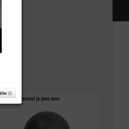
blier 😐
Actuellement je joue avec