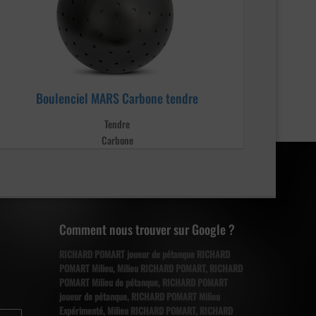
Boulenciel MARS Carbone tendre
Tendre
Carbone
Comment nous trouver sur Google ?
RICHARD POMART joueur de pétanque RICHARD
POMART Milieu, Milieu RICHARD POMART, RICHARD
POMART Milieu de pétanque, RICHARD POMART
joueur de pétanque, RICHARD POMART Milieu
Expérimenté, Milieu RICHARD POMART, RICHARD