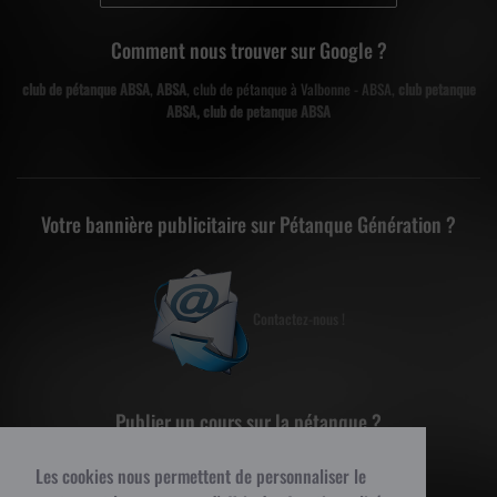
Comment nous trouver sur Google ?
club de pétanque ABSA
,
ABSA
, club de pétanque à Valbonne - ABSA,
club petanque
ABSA, club de petanque ABSA
Votre bannière publicitaire sur Pétanque Génération ?
Contactez-nous !
Publier un cours sur la pétanque ?
Les cookies nous permettent de personnaliser le