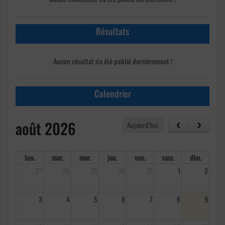
Résultats
Aucun résultat n'a été publié dernièrement !
Calendrier
août 2026
Aujourd'hui
lun.
mar.
mer.
jeu.
ven.
sam.
dim.
27
28
29
30
31
1
2
3
4
5
6
7
8
9