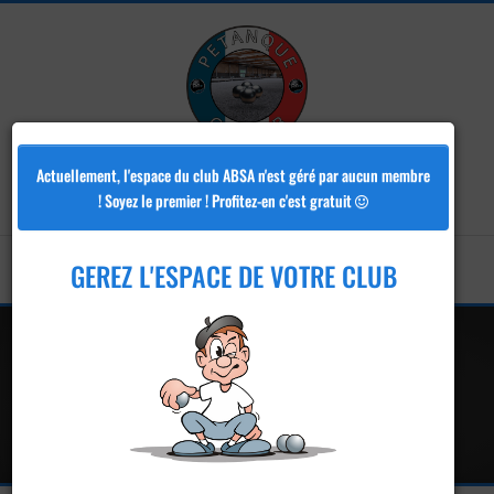
ABSA
Actuellement, l'espace du club ABSA n'est géré par aucun membre
! Soyez le premier ! Profitez-en c'est gratuit
GEREZ L'ESPACE DE VOTRE CLUB
Club de pétanque - ABSA