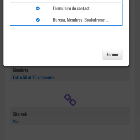
Formulaire de contact
Adresse
Bureau, Membres, Boulodrome ...
Plateau sportive Étienne Dorlipo
Remire-Montjoly
Fermer
Membres
Entre 50 et 75 adhérents
Site web
Voir